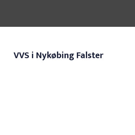
VVS i Nykøbing Falster
Serviceordning
En aftale om oliefyr- og
varmepumpeservice sparer dig for
besvær og uforudsete udgifter.