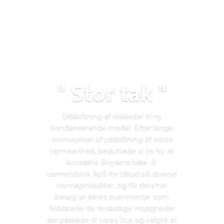
" Stor tak "
Udskiftning af oliekedel til ny
kondenserende model. Efter lange
overvejelser af udskiftning af vores
varmeenhed, besluttede vi os for at
kontakte Boysens køle- &
varmeteknik ApS for tilbud på diverse
varmeprodukter, og fik derefter
besøg af deres overmontør som
forklarede de forskellige muligheder
der passede til vores hus og valgte at