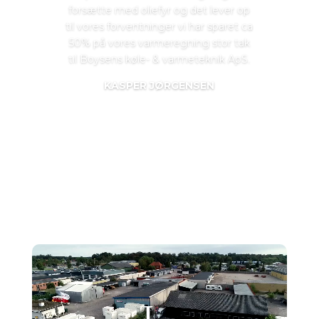
forsætte med oliefyr og det lever op
til vores forventninger vi har sparet ca
50% på vores varmeregning stor tak
til Boysens køle- & varmeteknik ApS.​
KASPER JØRGENSEN