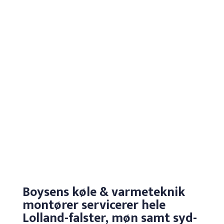
Med mange års erfaring, kan vi
rådgive og vejlede dig, så du får en
løsning der matcher dine ønsker og
behov.
Læs mere
Boysens køle & varmeteknik
montører servicerer hele
Lolland-falster, møn samt syd-