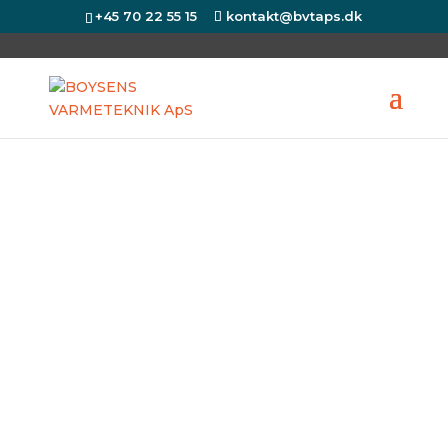
+45 70 22 55 15
kontakt@bvtaps.dk
Producenter
Montering af varmepumpe kan
spare dig helt op til 60% af din
nuværende varmeregning, samtidig
med at udledningen af CO2
reduceres til et minimum
Kontakt os i dag