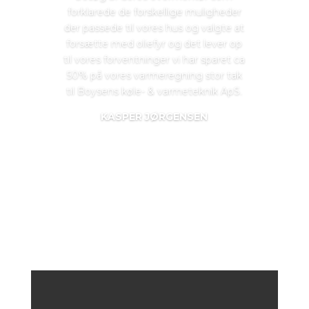
forklarede de forskellige muligheder
der passede til vores hus og valgte at
forsætte med oliefyr og det lever op
til vores forventninger vi har sparet ca
50% på vores varmeregning stor tak
til Boysens køle- & varmeteknik ApS.​
KASPER JØRGENSEN