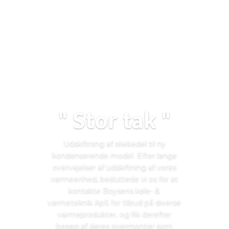
" Stor tak "
Udskiftning af oliekedel til ny
kondenserende model. Efter lange
overvejelser af udskiftning af vores
varmeenhed, besluttede vi os for at
kontakte Boysens køle- &
varmeteknik ApS for tilbud på diverse
varmeprodukter, og fik derefter
besøg af deres overmontør som