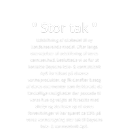
" Stor tak "
Udskiftning af oliekedel til ny
kondenserende model. Efter lange
overvejelser af udskiftning af vores
varmeenhed, besluttede vi os for at
kontakte Boysens køle- & varmeteknik
ApS for tilbud på diverse
varmeprodukter, og fik derefter besøg
af deres overmontør som forklarede de
forskellige muligheder der passede til
vores hus og valgte at forsætte med
oliefyr og det lever op til vores
forventninger vi har sparet ca 50% på
vores varmeregning stor tak til Boysens
køle- & varmeteknik ApS.​