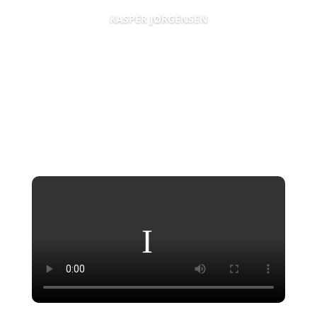
KASPER JØRGENSEN