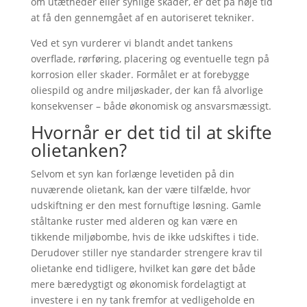
om utætheder eller synlige skader, er det på høje tid
at få den gennemgået af en autoriseret tekniker.
Ved et syn vurderer vi blandt andet tankens
overflade, rørføring, placering og eventuelle tegn på
korrosion eller skader. Formålet er at forebygge
oliespild og andre miljøskader, der kan få alvorlige
konsekvenser – både økonomisk og ansvarsmæssigt.
Hvornår er det tid til at skifte
olietanken?
Selvom et syn kan forlænge levetiden på din
nuværende olietank, kan der være tilfælde, hvor
udskiftning er den mest fornuftige løsning. Gamle
ståltanke ruster med alderen og kan være en
tikkende miljøbombe, hvis de ikke udskiftes i tide.
Derudover stiller nye standarder strengere krav til
olietanke end tidligere, hvilket kan gøre det både
mere bæredygtigt og økonomisk fordelagtigt at
investere i en ny tank fremfor at vedligeholde en