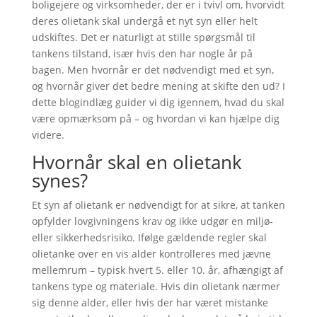
boligejere og virksomheder, der er i tvivl om, hvorvidt
deres olietank skal undergå et nyt syn eller helt
udskiftes. Det er naturligt at stille spørgsmål til
tankens tilstand, især hvis den har nogle år på
bagen. Men hvornår er det nødvendigt med et syn,
og hvornår giver det bedre mening at skifte den ud? I
dette blogindlæg guider vi dig igennem, hvad du skal
være opmærksom på – og hvordan vi kan hjælpe dig
videre.
Hvornår skal en olietank
synes?
Et syn af olietank er nødvendigt for at sikre, at tanken
opfylder lovgivningens krav og ikke udgør en miljø-
eller sikkerhedsrisiko. Ifølge gældende regler skal
olietanke over en vis alder kontrolleres med jævne
mellemrum – typisk hvert 5. eller 10. år, afhængigt af
tankens type og materiale. Hvis din olietank nærmer
sig denne alder, eller hvis der har været mistanke