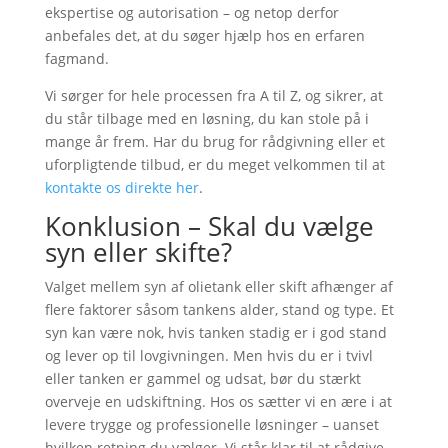
ekspertise og autorisation – og netop derfor
anbefales det, at du søger hjælp hos en erfaren
fagmand.
Vi sørger for hele processen fra A til Z, og sikrer, at
du står tilbage med en løsning, du kan stole på i
mange år frem. Har du brug for rådgivning eller et
uforpligtende tilbud, er du meget velkommen til at
kontakte os direkte her
.
Konklusion – Skal du vælge
syn eller skifte?
Valget mellem syn af olietank eller skift afhænger af
flere faktorer såsom tankens alder, stand og type. Et
syn kan være nok, hvis tanken stadig er i god stand
og lever op til lovgivningen. Men hvis du er i tvivl
eller tanken er gammel og udsat, bør du stærkt
overveje en udskiftning. Hos os sætter vi en ære i at
levere trygge og professionelle løsninger – uanset
hvilken retning du vælger. Vi står klar til at rådgive