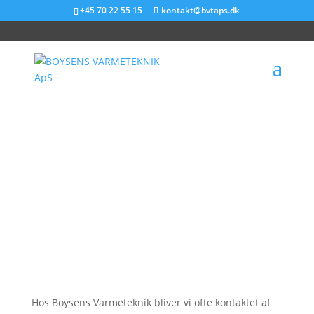
+45 70 22 55 15
kontakt@bvtaps.dk
Syn af olietank
eller skift – Hvad
bør du vælge?
Hos Boysens Varmeteknik bliver vi ofte kontaktet af