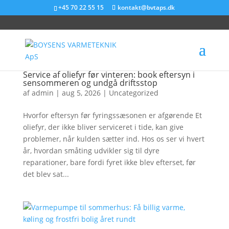
+45 70 22 55 15
kontakt@bvtaps.dk
Service af oliefyr før vinteren: book eftersyn i
sensommeren og undgå driftsstop
af
admin
|
aug 5, 2026
|
Uncategorized
Hvorfor eftersyn før fyringssæsonen er afgørende Et
oliefyr, der ikke bliver serviceret i tide, kan give
problemer, når kulden sætter ind. Hos os ser vi hvert
år, hvordan småting udvikler sig til dyre
reparationer, bare fordi fyret ikke blev efterset, før
det blev sat...