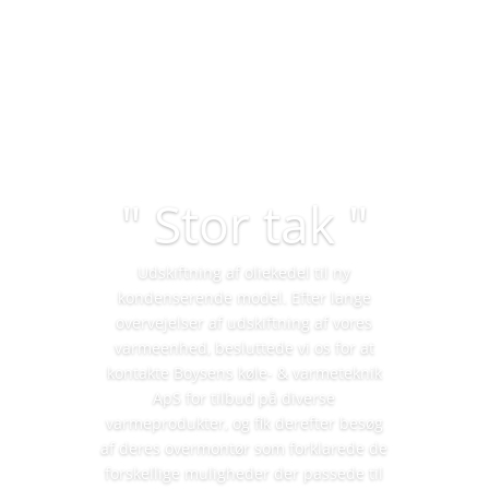
" Stor tak "
Udskiftning af oliekedel til ny
kondenserende model. Efter lange
overvejelser af udskiftning af vores
varmeenhed, besluttede vi os for at
kontakte Boysens køle- & varmeteknik
ApS for tilbud på diverse
varmeprodukter, og fik derefter besøg
af deres overmontør som forklarede de
forskellige muligheder der passede til