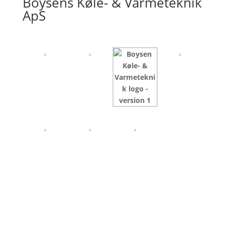
Boysens Køle- & Varmeteknik
ApS