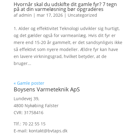
Hvornår skal du udskifte dit gamle fyr? 7 tegn
på at din varmeløsning bør opgraderes
af
admin
|
mar 17, 2026
|
Uncategorized
1. Alder og effektivitet Teknologi udvikler sig hurtigt,
og det gælder også for varmeanlæg. Hvis dit fyr er
mere end 15-20 år gammelt, er det sandsynligvis ikke
så effektivt som nyere modeller. Ældre fyr kan have
en lavere virkningsgrad, hvilket betyder, at de
bruger...
« Gamle poster
Boysens Varmeteknik ApS
Lundevej 39,
4800 Nykøbing Falster
CVR: 31758416
Tlf.:
70 22 55 15
E-mail:
kontakt@bvtaps.dk