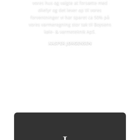
vores hus og valgte at forsætte med
oliefyr og det lever op til vores
forventninger vi har sparet ca 50% på
vores varmeregning stor tak til Boysens
køle- & varmeteknik ApS.​
KASPER JØRGENSEN