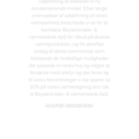
Udskiftning af oliekedel til ny
kondenserende model. Efter lange
overvejelser af udskiftning af vores
varmeenhed, besluttede vi os for at
kontakte Boysens køle- &
varmeteknik ApS for tilbud på diverse
varmeprodukter, og fik derefter
besøg af deres overmontør som
forklarede de forskellige muligheder
der passede til vores hus og valgte at
forsætte med oliefyr og det lever op
til vores forventninger vi har sparet ca
50% på vores varmeregning stor tak
til Boysens køle- & varmeteknik ApS.​
KASPER JØRGENSEN