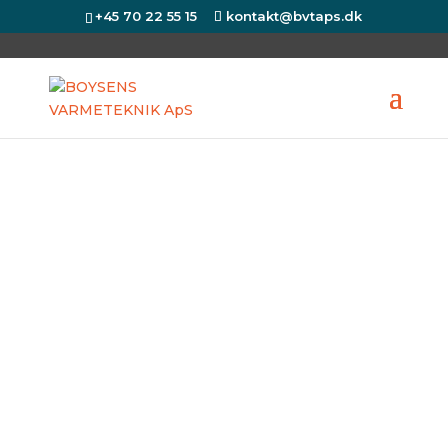
+45 70 22 55 15
kontakt@bvtaps.dk
Milton Megatherm
Varmepumper udnytter den gratis
energi, som altid findes i naturen
Kontakt os i dag